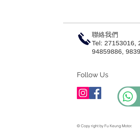
聯絡我們
Tel: 27153016,
94859886, 983
Follow Us
© Copy right by Fu Keung Motor.