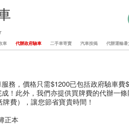
車
r
收車
代辦政府驗車
二手車寄賣
汽車按揭
代辦運輸暑
服務，價格只需$1200已包括政府驗車費$
完成！此外，我們亦提供買牌費的代辦一條
包括牌費），讓您節省寶貴時間！
簿正本