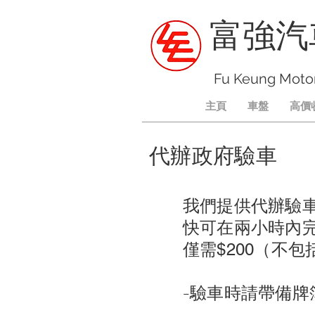
富強汽
Fu Keung Moto
主頁
車盤
高價
代辦政府驗車
我們提供代辦驗車
快可在兩小時內
僅需$200（不
-驗車時請帶備牌